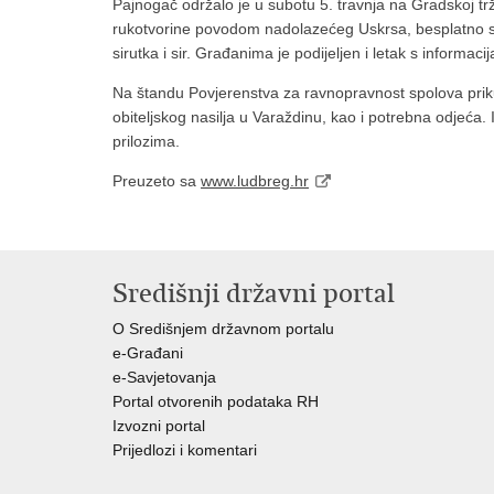
Pajnogač održalo je u subotu 5. travnja na Gradskoj trž
rukotvorine povodom nadolazećeg Uskrsa, besplatno se m
sirutka i sir. Građanima je podijeljen i letak s informac
Na štandu Povjerenstva za ravnopravnost spolova prikup
obiteljskog nasilja u Varaždinu, kao i potrebna odjeća.
prilozima.
Preuzeto sa
www.ludbreg.hr
Središnji državni portal
O Središnjem državnom portalu
e-Građani
e-Savjetovanja
Portal otvorenih podataka RH
Izvozni portal
Prijedlozi i komentari