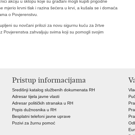
nici akciju u sklopu koje su građani mogli kupiti prigodne
jerio krvni tlak i razina šećera u krvi, a kušala se i domaća
ijama o Povjerenstvu.
ljeni su novčani prilozi za novu sigurnu kuću za žrtve
 Iz Povjerenstva zahvaljuju svima koji su pomogli svojim
Pristup informacijama
V
Središnji katalog službenih dokumenata RH
Vla
Adresar tijela javne vlasti
Puč
Adresar političkih stranaka u RH
Pra
Popis dužnosnika u RH
Pra
Besplatni telefoni javne uprave
Pra
Pozivi za žurnu pomoć
Odb
Eur