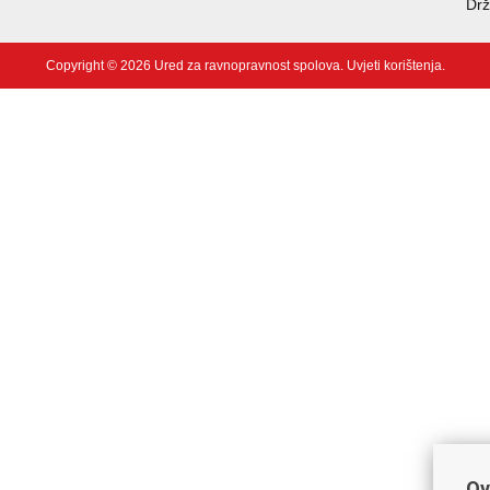
Drž
Copyright © 2026 Ured za ravnopravnost spolova.
Uvjeti korištenja
.
Ov