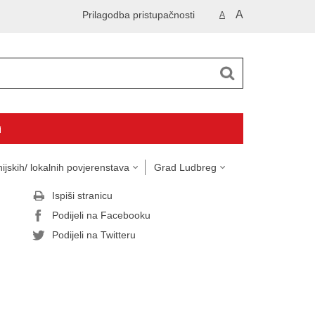
A
Prilagodba pristupačnosti
A
i
ijskih/ lokalnih povjerenstava
Grad Ludbreg
Ispiši stranicu
Podijeli na Facebooku
Podijeli na Twitteru