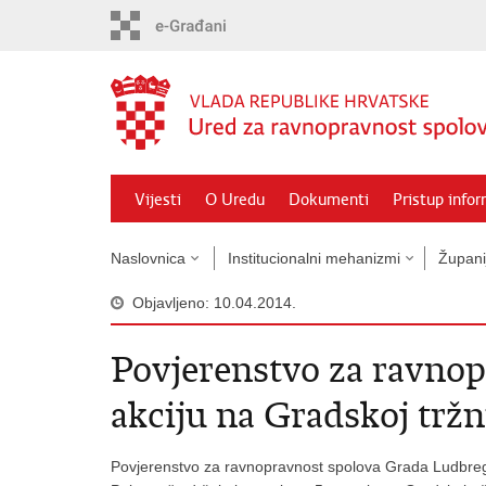
Preskoči
na
glavni
sadržaj
Vijesti
O Uredu
Dokumenti
Pristup info
Naslovnica
Institucionalni mehanizmi
Župani
Objavljeno: 10.04.2014.
Povjerenstvo za ravnop
akciju na Gradskoj tržn
Povjerenstvo za ravnopravnost spolova Grada Ludbreg