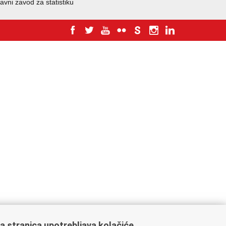
avni zavod za statistiku
a stranica upotrebljava kolačiće