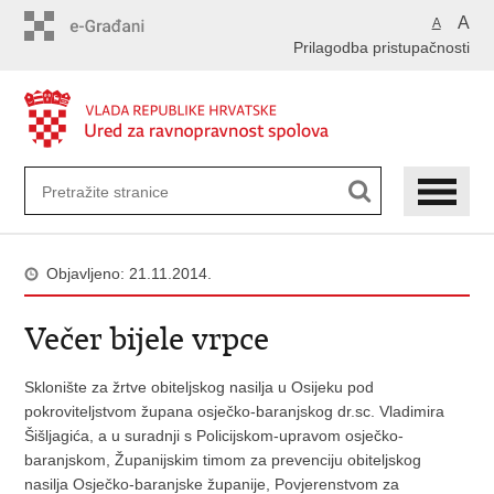
Preskoči
A
A
na
Prilagodba pristupačnosti
glavni
sadržaj
Objavljeno: 21.11.2014.
Večer bijele vrpce
Sklonište za žrtve obiteljskog nasilja u Osijeku pod
pokroviteljstvom župana osječko-baranjskog dr.sc. Vladimira
Šišljagića, a u suradnji s Policijskom-upravom osječko-
baranjskom, Županijskim timom za prevenciju obiteljskog
nasilja Osječko-baranjske županije, Povjerenstvom za