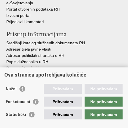
e-Savjetovanja
Portal otvorenih podataka RH
Izvozni portal
Prijedlozi i komentari
Pristup informacijama
Središnji katalog službenih dokumenata RH
Adresar tijela javne vlasti
Adresar političkih stranaka u RH
Popis dužnosnika u RH
Besplatni telefoni javne uprave
Ova stranica upotrebljava kolačiće
Pozivi za žurnu pomoć
Važne poveznice
Nužni
Prihvaćam
Ne prihvaćam
Vlada Republike Hrvatske
Funkcionalni
Prihvaćam
Ne prihvaćam
Pučka pravobraniteljica
Pravobraniteljica za ravnopravnost spolova
Pravobraniteljica za osobe s invaliditetom
Statistički
Prihvaćam
Ne prihvaćam
Pravobraniteljica za djecu
Odbor za ravnopravnost spolova Hrvatskoga sabora