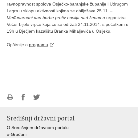
ravnopravnost spolova Osječko-baranjske županije i Udrugom
Legra u sklopu aktivnosti kojima se obilježava 25.11. –
Međunarodni dan borbe protiv nasilja nad ženama
organizira
Večer bijele vrpce koja će se održati 24.11.2014. s početkom u
19h u Dječjem kazalištu Branka Mihaljevića u Osijeku.
Opširnije o
programu
Ispiši
Podijeli
Podijeli
stranicu
na
na
Središnji državni portal
Facebooku
Twitteru
O Središnjem državnom portalu
e-Građani