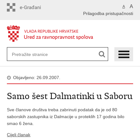
Preskoči
A
A
na
Prilagodba pristupačnosti
glavni
sadržaj
Objavljeno: 26.09.2007.
Samo šest Dalmatinki u Saboru
Sve članove društva treba zabrinuti podatak da je od 80
saborskih zastupnika iz Dalmacije u proteklih 17 godina bilo
smao 6 žena.
Cijeli članak