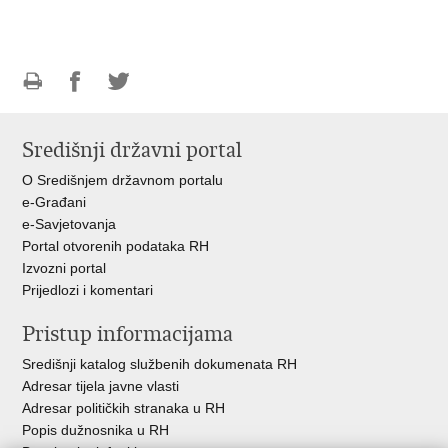
Ispiši
Podijeli
Podijeli
stranicu
na
na
Središnji državni portal
Facebooku
Twitteru
O Središnjem državnom portalu
e-Građani
e-Savjetovanja
Portal otvorenih podataka RH
Izvozni portal
Prijedlozi i komentari
Pristup informacijama
Središnji katalog službenih dokumenata RH
Adresar tijela javne vlasti
Adresar političkih stranaka u RH
Popis dužnosnika u RH