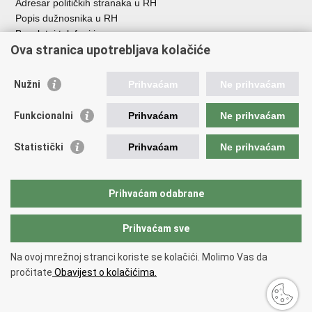
Adresar političkih stranaka u RH
Popis dužnosnika u RH
Besplatni telefoni javne uprave
Ova stranica upotrebljava kolačiće
Pozivi za žurnu pomoć
Važne poveznice
Nužni
Prihvaćam
Ne prihvaćam
Vlada Republike Hrvatske
Funkcionalni
Prihvaćam
Ne prihvaćam
Pučka pravobraniteljica
Pravobraniteljica za ravnopravnost spolova
Pravobraniteljica za osobe s invaliditetom
Statistički
Prihvaćam
Ne prihvaćam
Pravobraniteljica za djecu
Odbor za ravnopravnost spolova Hrvatskoga sabora
Europski institut za ravnopravnost spolova
Prihvaćam odabrane
Državni zavod za statistiku
Prihvaćam sve
Na ovoj mrežnoj stranci koriste se kolačići. Molimo Vas da
Povratak na vrh
pročitate
Obavijest o kolačićima.
Copyright © 2026 Ured za ravnopravnost spolova.
Uvjeti korištenja
.