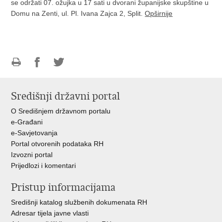
se održati 07. ožujka u 17 sati u dvorani županijske skupštine u
Domu na Zenti, ul. Pl. Ivana Zajca 2, Split.
Opširnije
Ispiši
Podijeli
Podijeli
stranicu
na
na
Središnji državni portal
Facebooku
Twitteru
O Središnjem državnom portalu
e-Građani
e-Savjetovanja
Portal otvorenih podataka RH
Izvozni portal
Prijedlozi i komentari
Pristup informacijama
Središnji katalog službenih dokumenata RH
Adresar tijela javne vlasti