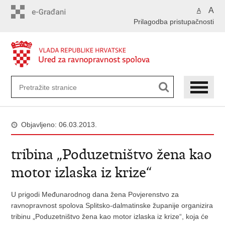
Preskoči
A
A
na
Prilagodba pristupačnosti
glavni
sadržaj
Objavljeno: 06.03.2013.
tribina „Poduzetništvo žena kao
motor izlaska iz krize“
U prigodi Međunarodnog dana žena Povjerenstvo za
ravnopravnost spolova Splitsko-dalmatinske županije organizira
tribinu „Poduzetništvo žena kao motor izlaska iz krize“, koja će