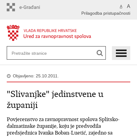
Preskoči
A
A
na
Prilagodba pristupačnosti
glavni
sadržaj
Objavljeno: 25.10.2011.
"Slivanjke" jedinstvene u
županiji
Povjerenstvo za ravnopravnost spolova Splitsko-
dalmatinske županije, koju je predvodila
predsjednica Ivanka Boban-Luetić, zajedno sa