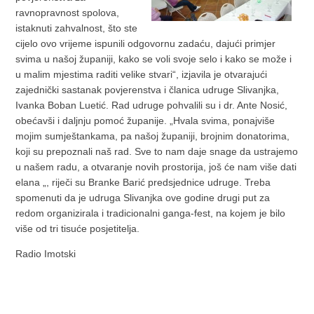
ravnopravnost spolova,
istaknuti zahvalnost, što ste
cijelo ovo vrijeme ispunili odgovornu zadaću, dajući primjer
svima u našoj županiji, kako se voli svoje selo i kako se može i
u malim mjestima raditi velike stvari“, izjavila je otvarajući
zajednički sastanak povjerenstva i članica udruge Slivanjka,
Ivanka Boban Luetić. Rad udruge pohvalili su i dr. Ante Nosić,
obećavši i daljnju pomoć županije. „Hvala svima, ponajviše
mojim sumještankama, pa našoj županiji, brojnim donatorima,
koji su prepoznali naš rad. Sve to nam daje snage da ustrajemo
u našem radu, a otvaranje novih prostorija, još će nam više dati
elana „, riječi su Branke Barić predsjednice udruge. Treba
spomenuti da je udruga Slivanjka ove godine drugi put za
redom organizirala i tradicionalni ganga-fest, na kojem je bilo
više od tri tisuće posjetitelja.
Radio Imotski