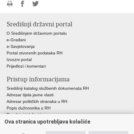
Ispiši
Podijeli
Podijeli
stranicu
na
na
Središnji državni portal
Facebooku
Twitteru
O Središnjem državnom portalu
e-Građani
e-Savjetovanja
Portal otvorenih podataka RH
Izvozni portal
Prijedlozi i komentari
Pristup informacijama
Središnji katalog službenih dokumenata RH
Adresar tijela javne vlasti
Adresar političkih stranaka u RH
Popis dužnosnika u RH
Besplatni telefoni javne uprave
Ova stranica upotrebljava kolačiće
Pozivi za žurnu pomoć