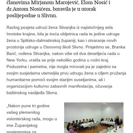
članovima Mirjanom Marojević, Elom Nosić i
dr.Antom Nosićem, boravila je u utorak
poslijepodne u Slivnu.
Razlog posjeta udruzi žena Slivanjka iz najistočnijeg sela
Imotske krajine, bila je treća obljetnica rada te jedine udruge
žena u Splitsko-dalmatinskoj županiji, kao i otvaranje novih
prostorija udruge u Osnovnoj školi Slivno. Prisjetimo se, Branka
Barić, rođena Slivanjka, nakon više od dva desetljeća rada u
New Yorku, vratila se prije nekoliko godina u rodni kraj.
Poduzetna i pametna, nije mogla mirovati pa je zajedno sa
svojim susjedama utemeljila prvu udrugu žena s ciljem pružanja
humanitarne pomoći svojim starijim suseljanima, ali i
organizacijom kulturno zabavnih manifestacija, očuvanja
baštinskog naslijeđa Slivna.
„Nakon pune tri godine
vašeg plemenitog
volonterskog rada, mogu u
ime Županijskog
povjerenstva za