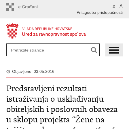
Preskoči
A
A
na
Prilagodba pristupačnosti
glavni
sadržaj
Objavljeno: 03.05.2016.
Predstavljeni rezultati
istraživanja o usklađivanju
obiteljskih i poslovnih obaveza
u sklopu projekta “Žene na