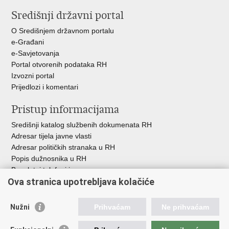
stranicu
na
na
Središnji državni portal
Facebooku
Twitteru
O Središnjem državnom portalu
e-Građani
e-Savjetovanja
Portal otvorenih podataka RH
Izvozni portal
Prijedlozi i komentari
Pristup informacijama
Središnji katalog službenih dokumenata RH
Adresar tijela javne vlasti
Adresar političkih stranaka u RH
Popis dužnosnika u RH
Besplatni telefoni javne uprave
Ova stranica upotrebljava kolačiće
Pozivi za žurnu pomoć
Važne poveznice
Nužni
Prihvaćam
Ne prihvaćam
Vlada Republike Hrvatske