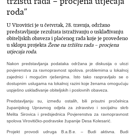
tržištu rada – procjena utjecaja
roda”
U Virovitici je u četvrtak, 28. travnja, održano
predstavljanje rezultata istraživanju o usklađivanju
obiteljskih obaveza i plaćenog rada koje je provedeno
u sklopu projekta
Žene na tržištu rada – procjena
utjecaja roda
.
Nakon predstavljanja podataka održana je diskusija o ulozi
povjerenstva za ravnopravnost spolova. problemima u lokalnoj
zajednici i mogućim rješenjima. Isto tako raspravljalo se o
dostupnim uslugama na lokalnoj razini koje ženama omogućuju
uspješno usklađivanje obiteljskih i poslovnih obaveza.
Predstavljanju su, između ostalih, bili prisutni pročelnica
županijskog Upravnog odjela za zdravstvo i socijalnu skrb
Melita Sirovica i predsjednica Povjerenstva za ravnopravnost
spolova Virovitičko-podravske županije Desa Kolesarić.
Projekt provodi udruga B.a.B.e. – Budi aktivna. Budi