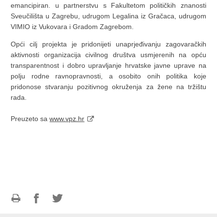
emancipiran. u partnerstvu s Fakultetom političkih znanosti
Sveučilišta u Zagrebu, udrugom Legalina iz Gračaca, udrugom
VIMIO iz Vukovara i Gradom Zagrebom.
Opći cilj projekta je pridonijeti unaprjeđivanju zagovaračkih
aktivnosti organizacija civilnog društva usmjerenih na opću
transparentnost i dobro upravljanje hrvatske javne uprave na
polju rodne ravnopravnosti, a osobito onih politika koje
pridonose stvaranju pozitivnog okruženja za žene na tržištu
rada.
Preuzeto sa
www.vpz.hr
Ispiši
Podijeli
Podijeli