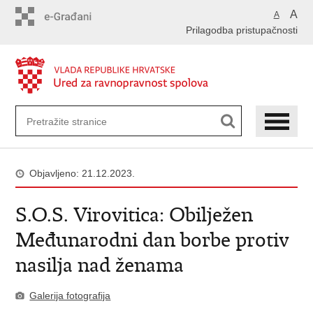
Preskoči
A
A
na
Prilagodba pristupačnosti
glavni
sadržaj
Objavljeno: 21.12.2023.
S.O.S. Virovitica: Obilježen
Međunarodni dan borbe protiv
nasilja nad ženama
Galerija fotografija