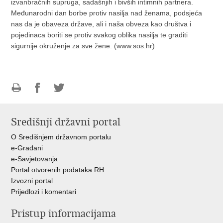
izvanbračnih supruga, sadašnjih i bivših intimnih partnera.
Međunarodni dan borbe protiv nasilja nad ženama, podsjeća
nas da je obaveza države, ali i naša obveza kao društva i
pojedinaca boriti se protiv svakog oblika nasilja te graditi
sigurnije okruženje za sve žene. (www.sos.hr)
Ispiši
Podijeli
Podijeli
stranicu
na
na
Središnji državni portal
Facebooku
Twitteru
O Središnjem državnom portalu
e-Građani
e-Savjetovanja
Portal otvorenih podataka RH
Izvozni portal
Prijedlozi i komentari
Pristup informacijama