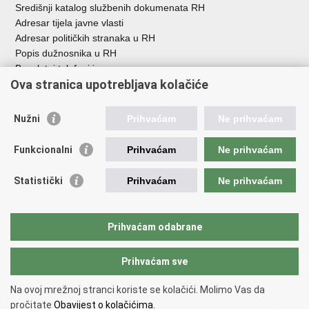
Središnji katalog službenih dokumenata RH
Adresar tijela javne vlasti
Adresar političkih stranaka u RH
Popis dužnosnika u RH
Besplatni telefoni javne uprave
Ova stranica upotrebljava kolačiće
Pozivi za žurnu pomoć
Važne poveznice
Nužni
Prihvaćam
Ne prihvaćam
Vlada Republike Hrvatske
Funkcionalni
Prihvaćam
Ne prihvaćam
Pučka pravobraniteljica
Pravobraniteljica za ravnopravnost spolova
Pravobraniteljica za osobe s invaliditetom
Statistički
Prihvaćam
Ne prihvaćam
Pravobraniteljica za djecu
Odbor za ravnopravnost spolova Hrvatskoga sabora
Europski institut za ravnopravnost spolova
Prihvaćam odabrane
Državni zavod za statistiku
Prihvaćam sve
Na ovoj mrežnoj stranci koriste se kolačići. Molimo Vas da
Povratak na vrh
pročitate
Obavijest o kolačićima.