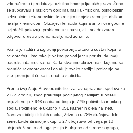
vrlo rašireno i predstavlja ozbiljno kršenje ljudskih prava. Žene
se suočavaju s različitim oblicima nasilja - fizičkim, psihološkim,
seksualnim i ekonomskim te krajnjim i najekstremnijim oblikom
nasilja - femicidom. Slučajevi femicida kojima smo i ove godine
svjedočili pokazuju probleme u sustavu, ali i neadekvatan
odgovor društva prema nasilju nad ženama.
Važno je raditi na izgradnji povjerenja žrtava u sustav kojemu
se obraćaju, isto tako je važno poslati jasnu poruku da imaju
podršku i da nisu same. Kada stvorimo okruženje u kojemu se
promiče ravnopravnost i osuđuje svako nasilje i poticanje na
isto, promijenit će se i trenutna statistika.
Prema izvještaju Pravobraniteljice za ravnopravnost spolova za
2022. godinu, zbog prekršaja počinjenog nasiljem u obitelji
prijavljeno je 7.946 osoba od čega je 77% počinitelja muškog
spola. Počinjeno je ukupno 7.051 kaznenih djela na štetu
članova obitelji i bliskih osoba, žrtve su u 78% slučajeva bile
žene. Evidentirano je ukupno 27 ubojstava od čega je 13
ubijenih žena, a od toga je njih 6 ubijeno od strane supruga,