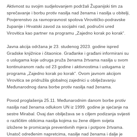
Aktivnost su svojim sudjelovanjem podržali Županijski tim za
sprečavanje i borbu protiv nasilja nad ženama i nasilja u obitelji,
Povjerenstvo za ravnopravnost spolova Virovitičko-podravske
županije i Hrvatski zavod za socijalni rad, područni ured
Virovitica kao partner na programu „Zajedno korak po korak“.
Javna akcija održana je 23. studenog 2023. godine ispred
Gradske knjižnice i čitaonice. Građanke i građani informirani su
o uslugama koje udruga pruža ženama žrtvama nasilja u svom
kontinuiranom radu od 23 godine i aktivnostima i uslugama iz
programa „Zajedno korak po korak“. Ovom javnom akcijom
Virovitica se pridružila globalnoj zajednici u obilježavanju
Međunarodnog dana borbe protiv nasilja nad ženama.
Povod proglašenja 25.11. Međunarodnim danom borbe protiv
nasilja nad ženama odlukom UN iz 1999. godine je sjećanje na
sestre Mirabal. Ovaj dan obilježava se s ciljem podizanja svijesti
o različitim oblicima nasilja kojima su žene diljem svijeta
izložene te promicanja preventivnih mjera i potpore žrtvama.
Unatoč određenim napretcima, nasilje nad ženama i dalje je